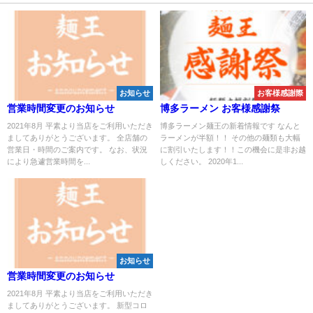
お知らせ
お客様感謝際
営業時間変更のお知らせ
博多ラーメン お客様感謝祭
2021年8月 平素より当店をご利用いただき
博多ラーメン麺王の新着情報です なんと
ましてありがとうございます。 全店舗の
ラーメンが半額！！ その他の麺類も大幅
営業日・時間のご案内です。 なお、状況
に割引いたします！！この機会に是非お越
により急遽営業時間を...
しください。 2020年1...
お知らせ
営業時間変更のお知らせ
2021年8月 平素より当店をご利用いただき
ましてありがとうございます。 新型コロ